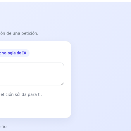
ón de una petición.
cnología de IA
tición sólida para ti.
seño