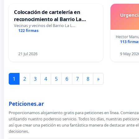
Colocación de cartelería en
Urgencia
reconocimiento al Barrio La
Laguna de Trelew y sus vecinos
Vecinas y vecinos del Barrio La L…
122 firmas
Hector Manu
113 firma
21 Jul 2026
9 May 202
1
2
3
4
5
6
7
8
»
Peticiones.ar
Proporcionamos alojamiento gratis para peticiones en línea. Comienza 
utilizando nuestro poderoso servicio. Todos los días, nuestras petici
así que crear una petición es una fantástica manera de destacar ante e
decisiones.