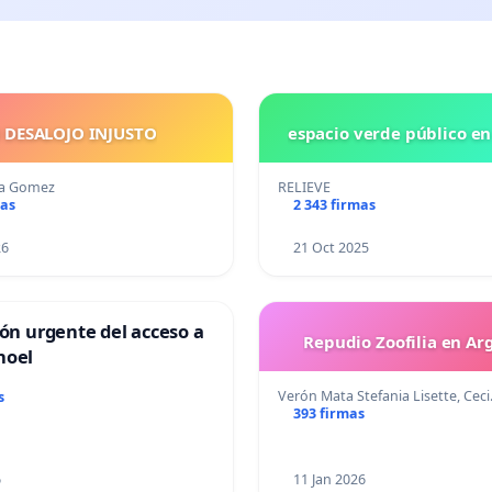
 DESALOJO INJUSTO
espacio verde público e
da Gomez
RELIEVE
mas
2 343 firmas
26
21 Oct 2025
ión urgente del acceso a
Repudio Zoofilia en Ar
hoel
Verón Mata Stefania Lisette, Cec
s
393 firmas
6
11 Jan 2026