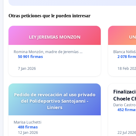
Otras peticiones que le pueden interesar
LEY JEREMIAS MONZON
UN
Romina Monzón, madre de Jeremías …
Blanca Néli
50 901 firmas
2 078 fir
7 Jan 2026
18 Feb 20
Finalizac
Pedido de revocación al uso privado
Choele C
del Polideportivo Santojanni -
Dario Castro
Liniers
452 firma
Marisa Luchetti
488 firmas
12 Jan 2026
22 Jul 202