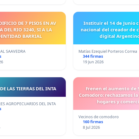
DIFICIO DE 7 PISOS EN AV
Instituir el 14 de Junio
 DEL RIO 3240, SI A LA
nacional del creador de 
DENTIDAD BARRIAL
digital Argentino
NAL SAAVEDRA
Matías Ezequiel Porteros Correa
s
344 firmas
26
19 Jun 2026
DE LAS TIERRAS DEL INTA
Frenen el aumento de 
Comodoro: rechazamos la
hogares y comerc
S AGROPECUARIOS DEL INTA
s
Vecinos de comodoro
160 firmas
6
8 Jul 2026