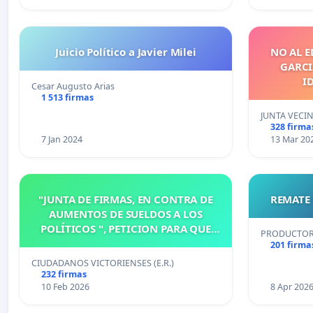
Juicio Político a Javier Milei
NO AL E
GARCIA
I
Cesar Augusto Arias
1 513 firmas
JUNTA VECI
328 firma
7 Jan 2024
13 Mar 20
"JUNTA DE FIRMAS, EN CONTRA DE
REMATE 
AUMENTOS DE SUELDOS A LOS
POLÍTICOS ", PETICION PARA QUE
PRODUCTORE
MODIFIQUEN O ELIMINEN LA
201 firma
ORDENANZA N°1102/92, EN
CIUDADANOS VICTORIENSES (E.R.)
VICTORIA, ENTRE RIOS
232 firmas
10 Feb 2026
8 Apr 202