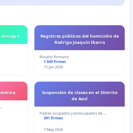
n almagro
Registros públicos del homicidio de
Rodrigo Joaquín Ibarra
Rosario Romano
1 049 firmas
15 Jan 2026
gentina
Suspensión de clases en el Distrito
de Azul
i…
Padres ocupados y preocupados de …
391 firmas
7 May 2026