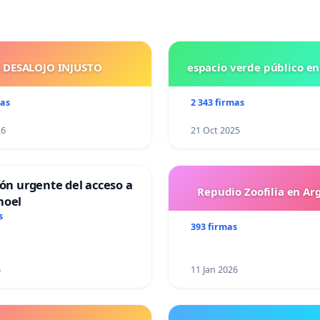
 DESALOJO INJUSTO
espacio verde público e
mas
2 343 firmas
26
21 Oct 2025
ión urgente del acceso a
Repudio Zoofilia en Ar
hoel
s
393 firmas
6
11 Jan 2026