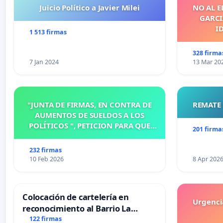
Juicio Político a Javier Milei
NO AL E
GARCIA
I
1 513 firmas
328 firma
7 Jan 2024
13 Mar 20
"JUNTA DE FIRMAS, EN CONTRA DE
REMATE 
AUMENTOS DE SUELDOS A LOS
POLÍTICOS ", PETICION PARA QUE
201 firma
MODIFIQUEN O ELIMINEN LA
ORDENANZA N°1102/92, EN
232 firmas
VICTORIA, ENTRE RIOS
10 Feb 2026
8 Apr 202
Colocación de cartelería en
Urgencia
reconocimiento al Barrio La
Laguna de Trelew y sus vecinos
122 firmas