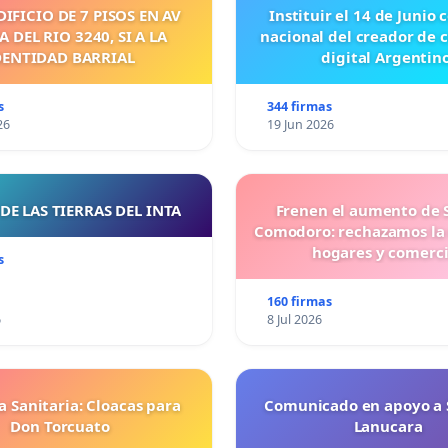
DIFICIO DE 7 PISOS EN AV
Instituir el 14 de Junio
 DEL RIO 3240, SI A LA
nacional del creador de 
DENTIDAD BARRIAL
digital Argentino
s
344 firmas
26
19 Jun 2026
DE LAS TIERRAS DEL INTA
Frenen el aumento de 
Comodoro: rechazamos la
hogares y comerc
s
160 firmas
6
8 Jul 2026
 Sanitaria: Cloacas para
Comunicado en apoyo a 
Don Torcuato
Lanucara