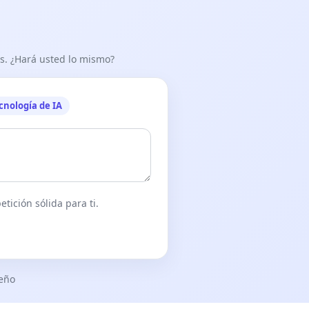
as. ¿Hará usted lo mismo?
cnología de IA
tición sólida para ti.
seño