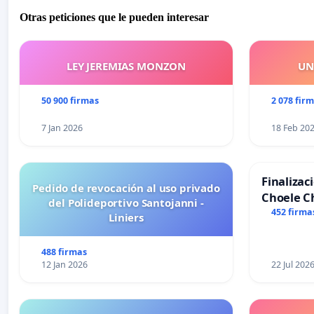
Otras peticiones que le pueden interesar
LEY JEREMIAS MONZON
UN
50 900 firmas
2 078 fir
7 Jan 2026
18 Feb 20
Finalizac
Pedido de revocación al uso privado
Choele C
del Polideportivo Santojanni -
452 firma
Liniers
488 firmas
12 Jan 2026
22 Jul 202