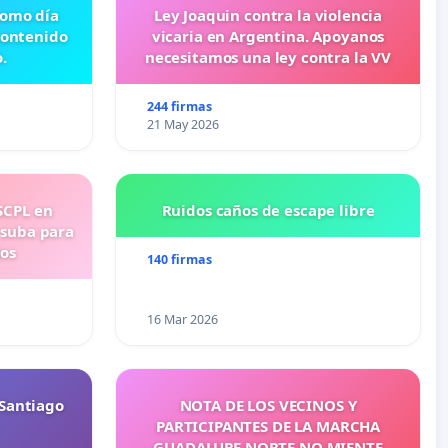
 como día
Ley Joaquin contra la violencia
contenido
vicaria en Argentina. Apoyanos
.
necesitamos una ley contra la VV
244 firmas
21 May 2026
SCPL en
Ruidos caños de escape libre
 suba para
ios
140 firmas
16 Mar 2026
Santiago
NOTA DE LOS VECINOS Y
PARTICIPANTES DE LA MARCHA
GUADALUPE NORTE NO MIENTE