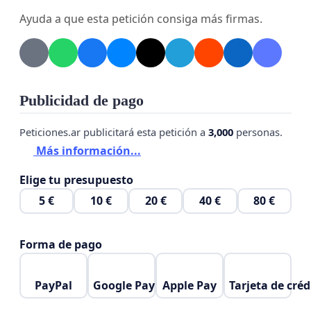
temas mínimos requeridos para aprobar.
Ayuda a que esta petición consiga más firmas.
Apoyo académico deficiente:
Las escasas
clases de apoyo para exámenes son
convocadas de manera improvisada y a pocos
días de los vencimientos de entregas o fechas
Publicidad de pago
de examen, limitando severamente la
posibilidad de preparación adecuada.
Peticiones.ar publicitará esta petición a
3,000
personas.
Más información...
Falta de transparencia y equidad en la
Elige tu presupuesto
facturación:
Se ha constatado que distintos
estudiantes reciben valores arancelarios
5 €
10 €
20 €
40 €
80 €
distintos por el mismo servicio educativo, sin
criterios claros ni explicación alguna, lo cual
Forma de pago
constituye una práctica inequitativa y
discriminatoria.
PayPal
Google Pay
Apple Pay
Tarjeta de créd
Por todo lo expuesto,
exigimos
: