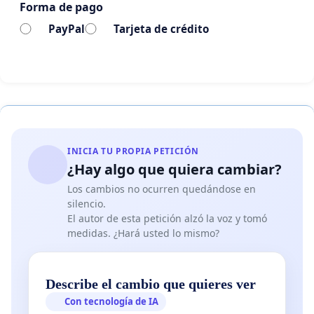
Forma de pago
La revisión inmediata de los aranceles vigentes
PayPal
Tarjeta de crédito
y su adecuación a un valor razonable y
equitativo.
La regularización del dictado de clases
presenciales o virtuales con participación
activa de docentes.
INICIA TU PROPIA PETICIÓN
¿Hay algo que quiera cambiar?
El fortalecimiento del contenido y material
académico provisto por la institución.
Los cambios no ocurren quedándose en
silencio.
La implementación de un sistema
El autor de esta petición alzó la voz y tomó
medidas. ¿Hará usted lo mismo?
transparente, uniforme y documentado en la
facturación para todos los alumnos.
Describe el cambio que quieres ver
Firmamos esta petición en defensa de nuestro
Con tecnología de IA
derecho a recibir una educación digna, accesible y