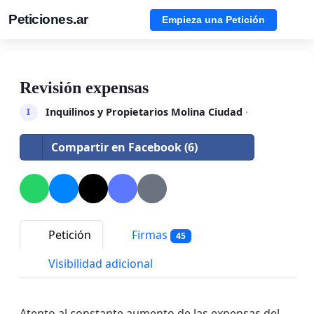
Peticiones.ar
Empieza una Petición
Revisión expensas
Inquilinos y Propietarios Molina Ciudad
·
I
Compartir en Facebook (6)
Petición
Firmas
45
Visibilidad adicional
Atento al constante aumento de las expensas del