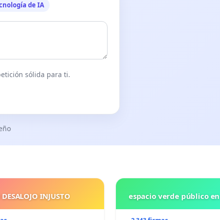
cnología de IA
tición sólida para ti.
seño
 DESALOJO INJUSTO
espacio verde público e