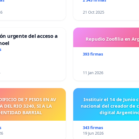
mas
2 343 firmas
26
21 Oct 2025
ión urgente del acceso a
Repudio Zoofilia en Ar
hoel
s
393 firmas
6
11 Jan 2026
DIFICIO DE 7 PISOS EN AV
Instituir el 14 de Junio
 DEL RIO 3240, SI A LA
nacional del creador de 
DENTIDAD BARRIAL
digital Argentino
s
343 firmas
26
19 Jun 2026