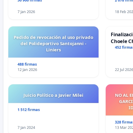
50 900 firmas
2 078 fir
7 Jan 2026
18 Feb 20
Finalizac
Pedido de revocación al uso privado
Choele C
del Polideportivo Santojanni -
452 firma
Liniers
488 firmas
12 Jan 2026
22 Jul 202
Juicio Político a Javier Milei
NO AL E
GARCIA
I
1 512 firmas
328 firma
7 Jan 2024
13 Mar 20