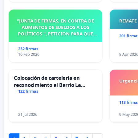
"JUNTA DE FIRMAS, EN CONTRA DE
REMATE 
AUMENTOS DE SUELDOS A LOS
POLÍTICOS ", PETICION PARA QUE
201 firma
MODIFIQUEN O ELIMINEN LA
ORDENANZA N°1102/92, EN
232 firmas
VICTORIA, ENTRE RIOS
10 Feb 2026
8 Apr 202
Colocación de cartelería en
Urgencia
reconocimiento al Barrio La
Laguna de Trelew y sus vecinos
122 firmas
113 firma
21 Jul 2026
9 May 202