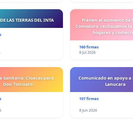
DE LAS TIERRAS DEL INTA
Frenen el aumento de 
Comodoro: rechazamos la
hogares y comerc
s
160 firmas
6
8 Jul 2026
 Sanitaria: Cloacas para
Comunicado en apoyo a 
Don Torcuato
Lanucara
s
107 firmas
6
8 Jun 2026