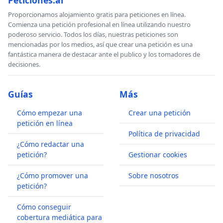
recursos naturales como el de las Arenas Bituminosas
de Alberta.
Proporcionamos alojamiento gratis para peticiones en línea.
Comienza una petición profesional en línea utilizando nuestro
Hacemos un llamado a los estados nacionales en todas
poderoso servicio. Todos los días, nuestras peticiones son
mencionadas por los medios, así que crear una petición es una
partes de la Madre Tierra para que utilicen todos los
fantástica manera de destacar ante el publico y los tomadores de
medios posibles para apoyar la transición a la
decisiones.
tecnología solar y otras fuentes de energía renovable
probadas. Y pedimos a los estados nacionales que
Guías
Más
aumenten los impuestos al carbono y eliminen los
subsidios a la industria del petróleo, y que utilicen estos
Cómo empezar una
Crear una petición
fondos para subsidiar la investigación e instalación de
petición en línea
energía renovable.
Política de privacidad
¿Cómo redactar una
Artículo 6
Nosotros, los Miembros de la Familia
petición?
Gestionar cookies
Humana, nos comprometemos a restaurar la función
ecológica natural a escala planetaria, revirtiendo la
¿Cómo promover una
Sobre nosotros
pérdida de bosques, arrecifes coralinos, humedales y
petición?
otros ecosistemas productivos. Replantar, restaurar y
Cómo conseguir
proteger los bosques silvestres para proveer la
cobertura mediática para
diversidad biológica que las distintas especies naturales