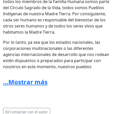
todos los miembros de la Familia Humana somos parte
del Círculo Sagrado de la Vida, todos somos Pueblos
Indígenas de nuestra Madre Tierra. Por consiguiente,
cada ser humano es responsable del bienestar de los
otros seres humanos y de todos los seres vivos que
habitamos la Madre Tierra.
Por lo tanto, ya sea que los estados nacionales, las
corporaciones multinacionales o las diferentes
agencias internacionales de desarrollo que nos rodean
estén dispuestos o preparados para participar con
nosotros en este momento, nuestros pueblos
Indígenas y sus aliados en la Familia Humana están
avanzando con dinamismo en la reconstrucción y
...Mostrar más
reunificación de las Américas y el Mundo. Nuestras
acciones y visión, guiadas por las leyes naturales y los
principios rectores inherentes a nuestra cosmovisión
indígena y orden legal, se basan en una base eterna y
espiritualmente duradera:
Contactar con el autor