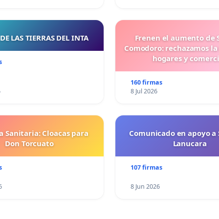
DE LAS TIERRAS DEL INTA
Frenen el aumento de 
Comodoro: rechazamos la
hogares y comerc
s
160 firmas
6
8 Jul 2026
 Sanitaria: Cloacas para
Comunicado en apoyo a 
Don Torcuato
Lanucara
s
107 firmas
6
8 Jun 2026