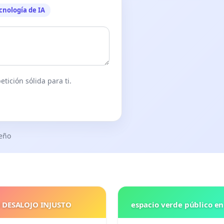
cnología de IA
tición sólida para ti.
seño
 DESALOJO INJUSTO
espacio verde público e