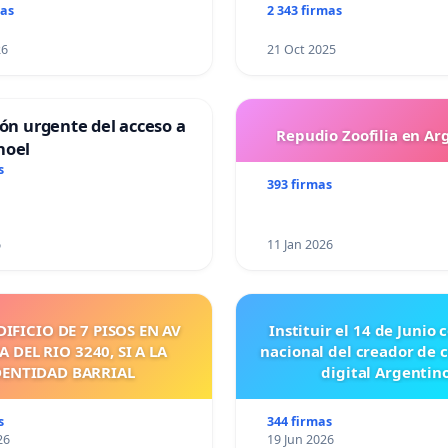
mas
2 343 firmas
26
21 Oct 2025
ión urgente del acceso a
Repudio Zoofilia en Ar
hoel
s
393 firmas
6
11 Jan 2026
DIFICIO DE 7 PISOS EN AV
Instituir el 14 de Junio
 DEL RIO 3240, SI A LA
nacional del creador de 
DENTIDAD BARRIAL
digital Argentino
s
344 firmas
26
19 Jun 2026