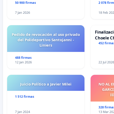
50 900 firmas
2 078 fir
7 Jan 2026
18 Feb 20
Finalizac
Pedido de revocación al uso privado
Choele C
del Polideportivo Santojanni -
452 firma
Liniers
488 firmas
12 Jan 2026
22 Jul 202
Juicio Político a Javier Milei
NO AL E
GARCIA
I
1 512 firmas
328 firma
7 Jan 2024
13 Mar 20