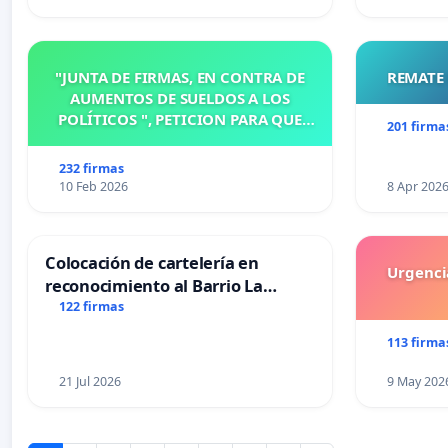
"JUNTA DE FIRMAS, EN CONTRA DE
REMATE 
AUMENTOS DE SUELDOS A LOS
POLÍTICOS ", PETICION PARA QUE
201 firma
MODIFIQUEN O ELIMINEN LA
ORDENANZA N°1102/92, EN
232 firmas
VICTORIA, ENTRE RIOS
10 Feb 2026
8 Apr 202
Colocación de cartelería en
Urgencia
reconocimiento al Barrio La
Laguna de Trelew y sus vecinos
122 firmas
113 firma
21 Jul 2026
9 May 202