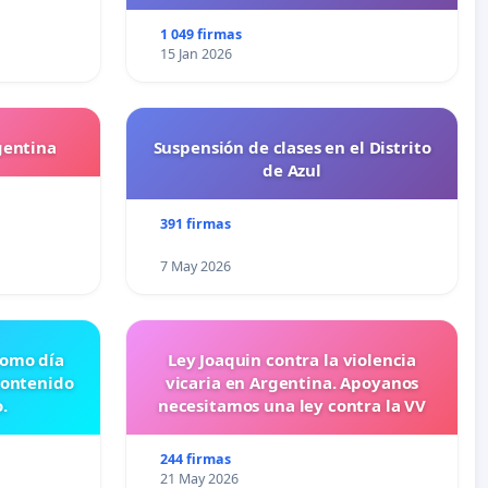
1 049 firmas
15 Jan 2026
gentina
Suspensión de clases en el Distrito
de Azul
391 firmas
7 May 2026
 como día
Ley Joaquin contra la violencia
contenido
vicaria en Argentina. Apoyanos
.
necesitamos una ley contra la VV
244 firmas
21 May 2026