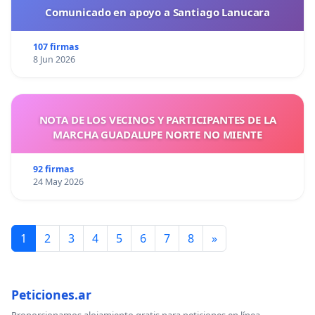
Comunicado en apoyo a Santiago Lanucara
107 firmas
8 Jun 2026
NOTA DE LOS VECINOS Y PARTICIPANTES DE LA
MARCHA GUADALUPE NORTE NO MIENTE
92 firmas
24 May 2026
1
2
3
4
5
6
7
8
»
Peticiones.ar
Proporcionamos alojamiento gratis para peticiones en línea.