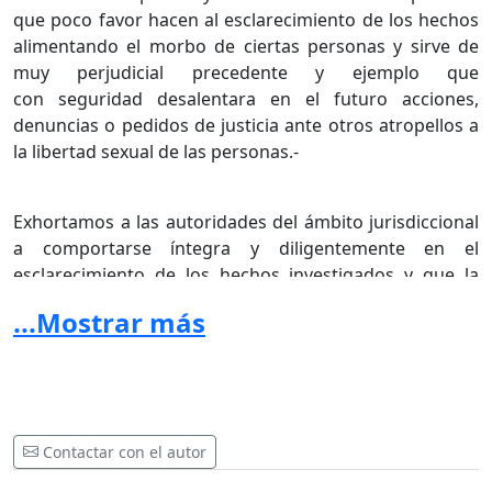
que poco favor hacen al esclarecimiento de los hechos
alimentando el morbo de ciertas personas y sirve de
muy perjudicial precedente y ejemplo que
con seguridad desalentara en el futuro acciones,
denuncias o pedidos de justicia ante otros atropellos a
la libertad sexual de las personas.-
Exhortamos a las autoridades del ámbito jurisdiccional
a comportarse íntegra y diligentemente en el
esclarecimiento de los hechos investigados y que la
presente causa se dirima próximamente en un
...Mostrar más
JUICIO CONFORME A DERECHO y no por medios
inidóneos como actualmente se viene desarrollando.-
CIUDADANOS ALERTA POR LA JUSTICIA
Contactar con el autor