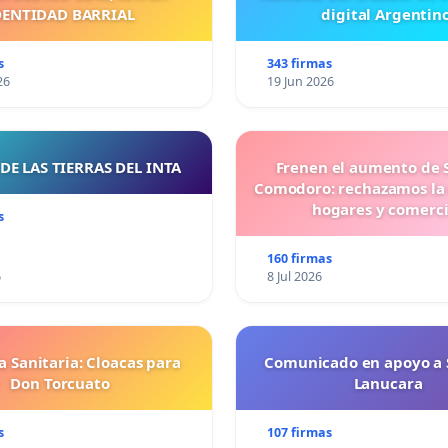
DENTIDAD BARRIAL
digital Argentino
s
343 firmas
26
19 Jun 2026
DE LAS TIERRAS DEL INTA
Frenen el aumento de 
Comodoro: rechazamos la
hogares y comerc
s
160 firmas
6
8 Jul 2026
 Sanitaria: Cloacas para
Comunicado en apoyo a 
Don Torcuato
Lanucara
s
107 firmas