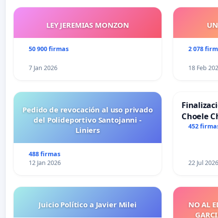
LEY JEREMIAS MONZON
UN
50 900 firmas
2 078 fir
7 Jan 2026
18 Feb 20
Finalizac
Pedido de revocación al uso privado
Choele C
del Polideportivo Santojanni -
452 firma
Liniers
488 firmas
12 Jan 2026
22 Jul 202
Juicio Político a Javier Milei
NO AL E
GARCIA