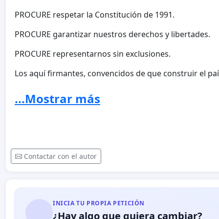
PROCURE respetar la Constitución de 1991.
PROCURE garantizar nuestros derechos y libertades.
PROCURE representarnos sin exclusiones.
Los aquí firmantes, convencidos de que construir el 
como agentes del marco democrático y participativo de
...Mostrar más
del proceso de nominación y reconoceremos la labor c
Respetuosamente,
Los aquí firmantes.
Contactar con el autor
INICIA TU PROPIA PETICIÓN
¿Hay algo que quiera cambiar?