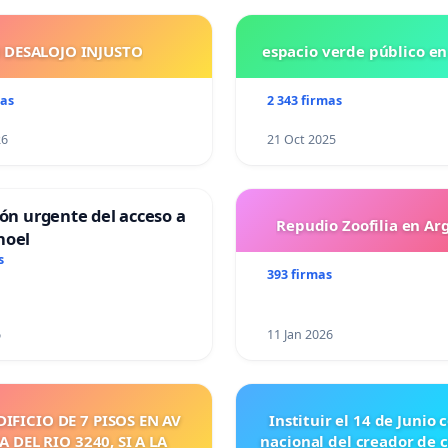
 DESALOJO INJUSTO
espacio verde público e
mas
2 343 firmas
26
21 Oct 2025
ión urgente del acceso a
Repudio Zoofilia en Ar
hoel
s
393 firmas
6
11 Jan 2026
DIFICIO DE 7 PISOS EN AV
Instituir el 14 de Junio
 DEL RIO 3240, SI A LA
nacional del creador de 