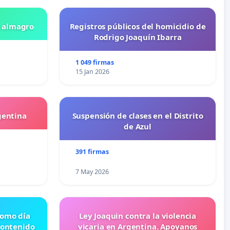
n almagro
Registros públicos del homicidio de
Rodrigo Joaquín Ibarra
1 049 firmas
15 Jan 2026
gentina
Suspensión de clases en el Distrito
de Azul
391 firmas
7 May 2026
 como día
Ley Joaquin contra la violencia
contenido
vicaria en Argentina. Apoyanos