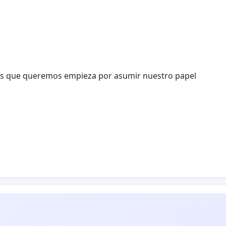
país que queremos empieza por asumir nuestro papel
 la Constitución, estaremos muy atentos al desarrollo
omprometida que sin duda sabrán ejercer.