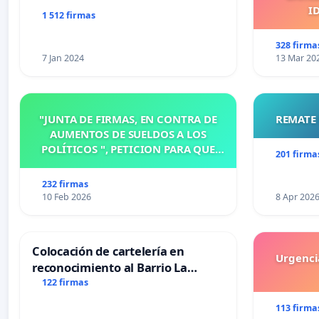
I
1 512 firmas
328 firma
7 Jan 2024
13 Mar 20
"JUNTA DE FIRMAS, EN CONTRA DE
REMATE 
AUMENTOS DE SUELDOS A LOS
POLÍTICOS ", PETICION PARA QUE
201 firma
MODIFIQUEN O ELIMINEN LA
ORDENANZA N°1102/92, EN
232 firmas
VICTORIA, ENTRE RIOS
10 Feb 2026
8 Apr 202
Colocación de cartelería en
Urgencia
reconocimiento al Barrio La
Laguna de Trelew y sus vecinos
122 firmas
113 firma