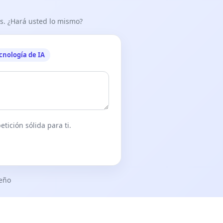
as. ¿Hará usted lo mismo?
cnología de IA
tición sólida para ti.
seño