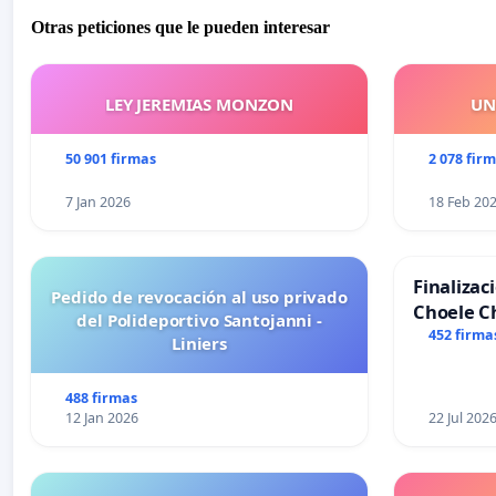
Otras peticiones que le pueden interesar
LEY JEREMIAS MONZON
UN
50 901 firmas
2 078 fir
7 Jan 2026
18 Feb 20
Finalizac
Pedido de revocación al uso privado
Choele C
del Polideportivo Santojanni -
452 firma
Liniers
488 firmas
12 Jan 2026
22 Jul 202