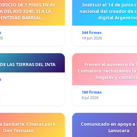
DIFICIO DE 7 PISOS EN AV
Instituir el 14 de Junio
 DEL RIO 3240, SI A LA
nacional del creador de 
DENTIDAD BARRIAL
digital Argentino
s
344 firmas
26
19 Jun 2026
DE LAS TIERRAS DEL INTA
Frenen el aumento de 
Comodoro: rechazamos la
hogares y comerc
s
160 firmas
6
8 Jul 2026
 Sanitaria: Cloacas para
Comunicado en apoyo a 
Don Torcuato
Lanucara