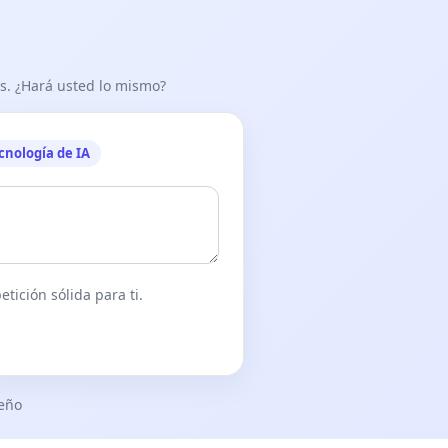
as. ¿Hará usted lo mismo?
cnología de IA
tición sólida para ti.
seño