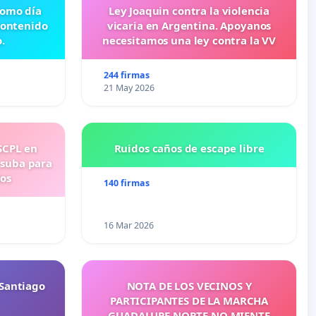
 como día
Ley Joaquin contra la violencia
contenido
vicaria en Argentina. Apoyanos
.
necesitamos una ley contra la VV
244 firmas
21 May 2026
SCPL en
Ruidos caños de escape libre
 suba para
ios
140 firmas
16 Mar 2026
Santiago
NOTA DE LOS VECINOS Y
PARTICIPANTES DE LA MARCHA
GUADALUPE NORTE NO MIENTE