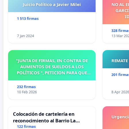
Juicio Político a Javier Milei
NO AL E
GARCIA
I
1 513 firmas
328 firma
7 Jan 2024
13 Mar 20
"JUNTA DE FIRMAS, EN CONTRA DE
REMATE 
AUMENTOS DE SUELDOS A LOS
POLÍTICOS ", PETICION PARA QUE
201 firma
MODIFIQUEN O ELIMINEN LA
ORDENANZA N°1102/92, EN
232 firmas
VICTORIA, ENTRE RIOS
10 Feb 2026
8 Apr 202
Colocación de cartelería en
Urgencia
reconocimiento al Barrio La
Laguna de Trelew y sus vecinos
122 firmas