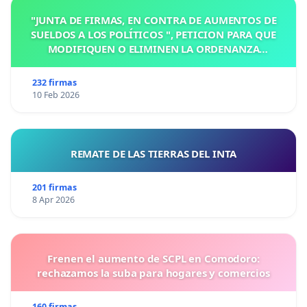
"JUNTA DE FIRMAS, EN CONTRA DE AUMENTOS DE
SUELDOS A LOS POLÍTICOS ", PETICION PARA QUE
MODIFIQUEN O ELIMINEN LA ORDENANZA
N°1102/92, EN VICTORIA, ENTRE RIOS
232 firmas
10 Feb 2026
REMATE DE LAS TIERRAS DEL INTA
201 firmas
8 Apr 2026
Frenen el aumento de SCPL en Comodoro:
rechazamos la suba para hogares y comercios
160 firmas