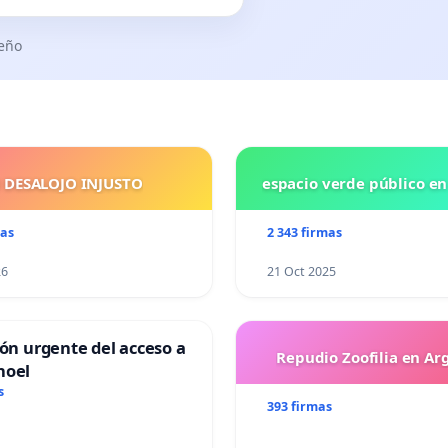
seño
 DESALOJO INJUSTO
espacio verde público e
mas
2 343 firmas
26
21 Oct 2025
ión urgente del acceso a
Repudio Zoofilia en Ar
hoel
s
393 firmas