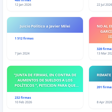
488 firmas
12 Jan 2026
22 Jul 202
Juicio Político a Javier Milei
NO AL E
GARCIA
I
1 512 firmas
328 firma
7 Jan 2024
13 Mar 20
"JUNTA DE FIRMAS, EN CONTRA DE
REMATE 
AUMENTOS DE SUELDOS A LOS
POLÍTICOS ", PETICION PARA QUE
201 firma
MODIFIQUEN O ELIMINEN LA
ORDENANZA N°1102/92, EN
232 firmas
VICTORIA, ENTRE RIOS
10 Feb 2026
8 Apr 202