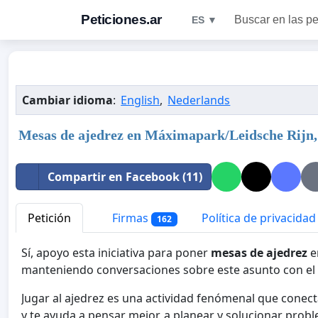
Peticiones.ar
Buscar en las pe
ES ▼
Cambiar idioma
:
English
,
Nederlands
Mesas de ajedrez en Máximapark/Leidsche Rijn
Compartir en Facebook (11)
Petición
Firmas
Política de privacidad
162
Sí, apoyo esta iniciativa para poner
mesas de ajedrez
e
manteniendo conversaciones sobre este asunto con el
Jugar al ajedrez es una actividad fenómenal que conect
y te ayuda a pensar mejor, a planear y solucionar prob