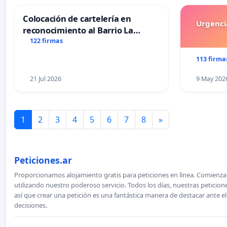
Colocación de cartelería en
Urgencia
reconocimiento al Barrio La
Laguna de Trelew y sus vecinos
122 firmas
113 firma
21 Jul 2026
9 May 202
1
2
3
4
5
6
7
8
»
Peticiones.ar
Proporcionamos alojamiento gratis para peticiones en línea. Comienza 
utilizando nuestro poderoso servicio. Todos los días, nuestras petici
así que crear una petición es una fantástica manera de destacar ante e
decisiones.