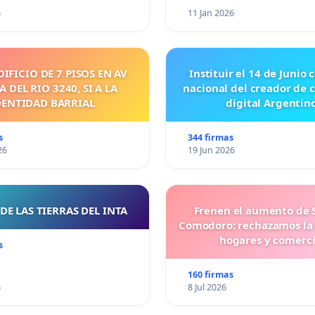
6
11 Jan 2026
DIFICIO DE 7 PISOS EN AV
Instituir el 14 de Junio
 DEL RIO 3240, SI A LA
nacional del creador de 
DENTIDAD BARRIAL
digital Argentino
s
344 firmas
26
19 Jun 2026
DE LAS TIERRAS DEL INTA
Frenen el aumento de 
Comodoro: rechazamos la
hogares y comerc
s
160 firmas
6
8 Jul 2026