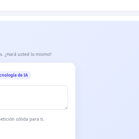
as. ¿Hará usted lo mismo?
cnología de IA
tición sólida para ti.