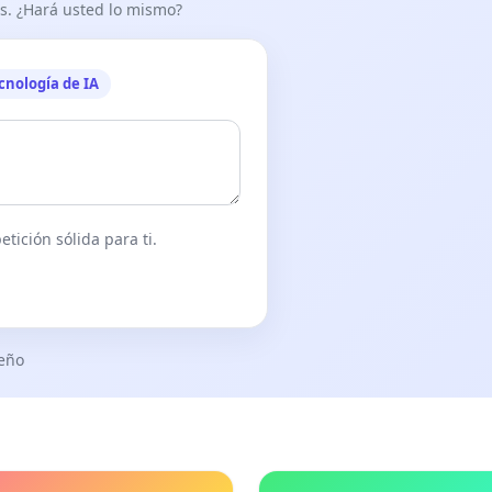
as. ¿Hará usted lo mismo?
cnología de IA
tición sólida para ti.
seño