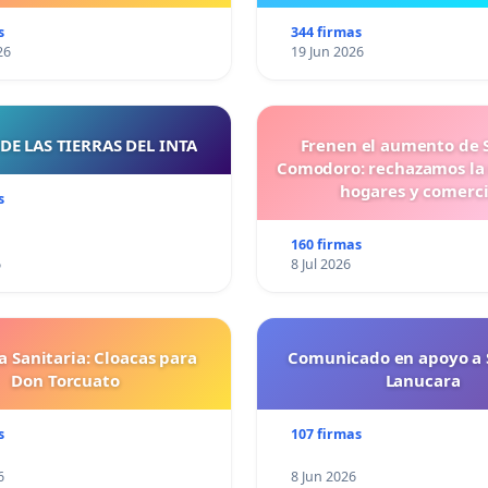
s
344 firmas
26
19 Jun 2026
DE LAS TIERRAS DEL INTA
Frenen el aumento de 
Comodoro: rechazamos la
hogares y comerc
s
160 firmas
6
8 Jul 2026
 Sanitaria: Cloacas para
Comunicado en apoyo a 
Don Torcuato
Lanucara
s
107 firmas
6
8 Jun 2026