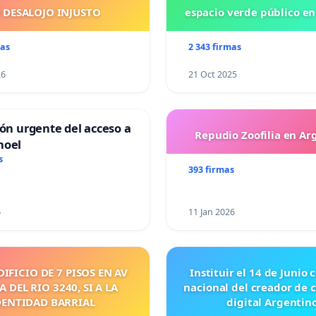
 DESALOJO INJUSTO
espacio verde público e
mas
2 343 firmas
26
21 Oct 2025
ión urgente del acceso a
Repudio Zoofilia en Ar
hoel
s
393 firmas
6
11 Jan 2026
DIFICIO DE 7 PISOS EN AV
Instituir el 14 de Junio
 DEL RIO 3240, SI A LA
nacional del creador de 
DENTIDAD BARRIAL
digital Argentino