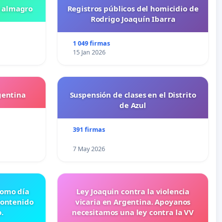
n almagro
Registros públicos del homicidio de
Rodrigo Joaquín Ibarra
1 049 firmas
15 Jan 2026
gentina
Suspensión de clases en el Distrito
de Azul
391 firmas
7 May 2026
 como día
Ley Joaquin contra la violencia
contenido
vicaria en Argentina. Apoyanos
.
necesitamos una ley contra la VV