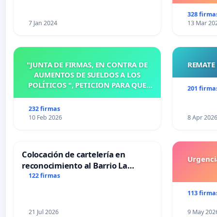
328 firma
7 Jan 2024
13 Mar 20
"JUNTA DE FIRMAS, EN CONTRA DE
REMATE 
AUMENTOS DE SUELDOS A LOS
POLÍTICOS ", PETICION PARA QUE
201 firma
MODIFIQUEN O ELIMINEN LA
ORDENANZA N°1102/92, EN
232 firmas
VICTORIA, ENTRE RIOS
10 Feb 2026
8 Apr 202
Colocación de cartelería en
Urgencia
reconocimiento al Barrio La
Laguna de Trelew y sus vecinos
122 firmas
113 firma
21 Jul 2026
9 May 202