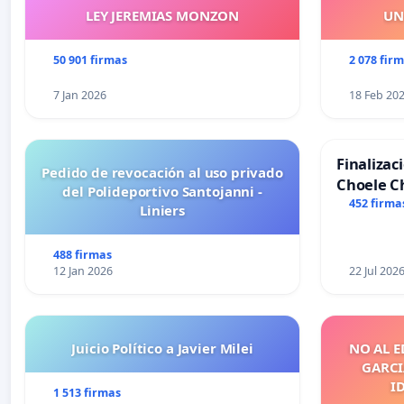
LEY JEREMIAS MONZON
UN
50 901 firmas
2 078 fir
7 Jan 2026
18 Feb 20
Finalizac
Pedido de revocación al uso privado
Choele C
del Polideportivo Santojanni -
452 firma
Liniers
488 firmas
12 Jan 2026
22 Jul 202
Juicio Político a Javier Milei
NO AL E
GARCIA
I
1 513 firmas