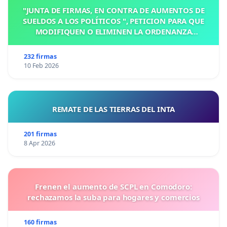
"JUNTA DE FIRMAS, EN CONTRA DE AUMENTOS DE
SUELDOS A LOS POLÍTICOS ", PETICION PARA QUE
MODIFIQUEN O ELIMINEN LA ORDENANZA
N°1102/92, EN VICTORIA, ENTRE RIOS
232 firmas
10 Feb 2026
REMATE DE LAS TIERRAS DEL INTA
201 firmas
8 Apr 2026
Frenen el aumento de SCPL en Comodoro:
rechazamos la suba para hogares y comercios
160 firmas