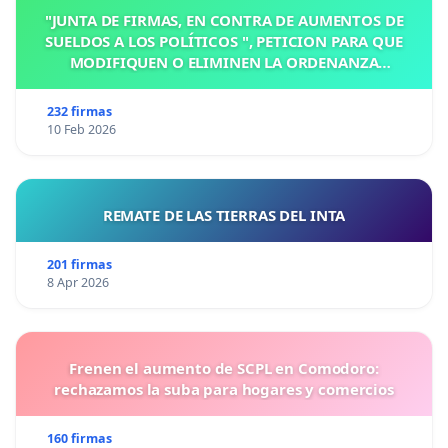
"JUNTA DE FIRMAS, EN CONTRA DE AUMENTOS DE
SUELDOS A LOS POLÍTICOS ", PETICION PARA QUE
MODIFIQUEN O ELIMINEN LA ORDENANZA
N°1102/92, EN VICTORIA, ENTRE RIOS
232 firmas
10 Feb 2026
REMATE DE LAS TIERRAS DEL INTA
201 firmas
8 Apr 2026
Frenen el aumento de SCPL en Comodoro:
rechazamos la suba para hogares y comercios
160 firmas