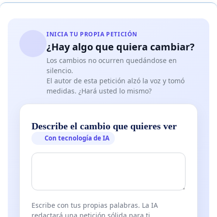
en caso de ser condenados y su eventual participación en
cargos públicos y de poder contratar con el Estado.
INICIA TU PROPIA PETICIÓN
7 - Aún si los grupos guerrilleros de las Farc y el ELN
¿Hay algo que quiera cambiar?
dejaran el secuestro, el terrorismo y el narcotráfico, los
Los cambios no ocurren quedándose en
crímenes cometidos durante más de seis décadas son
silencio.
actos de ferocidad y barbarie que no pueden ser olvidados
El autor de esta petición alzó la voz y tomó
medidas. ¿Hará usted lo mismo?
ni mucho menos sujetos de perdón por la sociedad civil y
sus representantes en el Estado, por medio de propuestas
como la radicada por el senador Roy Barreras y que usted
Describe el cambio que quieres ver
avaló y presentó a la mesa de Unidad Nacional.
Con tecnología de IA
SOLICITAMOS
Escribe con tus propias palabras. La IA
1 -
Desistir del proyecto de acto legislativo de justicia
redactará una petición sólida para ti.