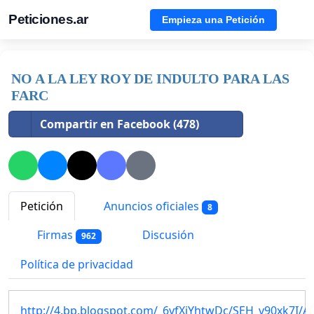
Peticiones.ar
Empieza una Petición
NO A LA LEY ROY DE INDULTO PARA LAS
FARC
Compartir en Facebook (478)
Petición
Anuncios oficiales
8
Firmas
Discusión
962
Política de privacidad
http://4.bp.blogspot.com/_6yfXiYhtwDc/SEH_v90xk7I