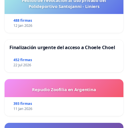
Pedido de revocación al uso privado del
consolidar la política de seguridad democrática como una
Polideportivo Santojanni - Liniers
política de Estado que mantenga la tranquilidad, seguridad
y confianza que estamos recuperando y que por más de 60
488 firmas
años los bandidos nos las han negado, y que sea la
12 Jan 2026
derrotar militar o la rendición incondicional de las Farc y el
ELN la única salida a tantos años de violencia y terror. Para
ello exigimos el respeto del fuero militar, derecho
Finalización urgente del acceso a Choele Choel
consagrado en la Constitución Nacional, y que sea
mantenido en el proyecto de Reforma a la Justicia que
452 firmas
cursa en el Congreso.
22 Jul 2026
Honorable congresista, recuerde las sabias palabras del
ilustre ex presidente Guillermo León Valencia el
Repudio Zoofilia en Argentina
"Presidente de la Paz"
, llamado así no porque dialogó con
los bandidos sino porque los combatió, y que hoy tienen
393 firmas
plena vigencia:
“
El diálogo existe mediante una diligencia
11 Jan 2026
judicial que se llama indagatoria, en la cual el
representante del Estado es el juez”
. Este es el único
dialogo que aceptamos los colombianos con los