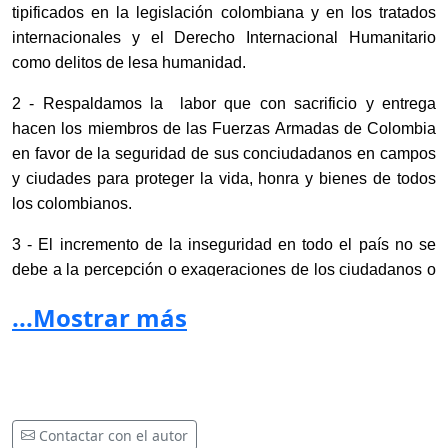
tipificados en la legislación colombiana y en los tratados
internacionales y el Derecho Internacional Humanitario
como delitos de lesa humanidad.
2 - Respaldamos la labor que con sacrificio y entrega
hacen los miembros de las Fuerzas Armadas de Colombia
en favor de la seguridad de sus conciudadanos en campos
y ciudades para proteger la vida, honra y bienes de todos
los colombianos.
3 - El incremento de la inseguridad en todo el país no se
debe a la percepción o exageraciones de los ciudadanos o
de los medios de comunicación, es una realidad que nos
...Mostrar más
sentimos menos seguros que hace 2 años, debido al
creciente accionar de los grupos narcoterroristas y
criminales.
4 – El deterioro en el orden público se debe en gran medida
Contactar con el autor
a la inseguridad jurídica de nuestros soldados y policías,