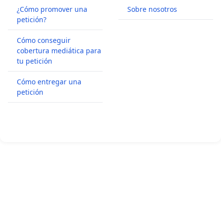
¿Cómo promover una
Sobre nosotros
TOMAS SALVADOR
petición?
VANESA VIDAL
GUNTHER HEINZ
Cómo conseguir
cobertura mediática para
EL COLECTIVO ALGA
tu petición
ANA GORRIA
FELIPE ZAPICO
Cómo entregar una
EVA VEIGA
petición