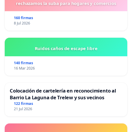
rechazamos la suba para hogares y comercios
160 firmas
Lxs poetas emblemáticos desde el primer
8 Jul 2026
momento, en Ferrol:
CARLOS OROZA, TOMAS SEGOVIA, NUNO JUDICE,
Paco Ibañez, Luis Pastor....
Ruidos caños de escape libre
MARIA LADO
LUCIA ALDAO
140 firmas
VICTOR M. DIEZ
16 Mar 2026
DAVID GONZALEZ
CAMILO FRANCO
O LEO
Colocación de cartelería en reconocimiento al
ESTEVO CREUS
Barrio La Laguna de Trelew y sus vecinos
OLGA NOVO
122 firmas
MARIA DO CEBREIRO
21 Jul 2026
MANOLO CORTÉS
DEVORAH VUKUSIC
CARLOS SANTIAGO