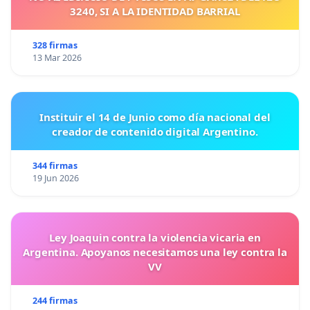
3240, SI A LA IDENTIDAD BARRIAL
Aquí achegamos o
IBAN da A.C. LENDO POESÍA
:
328 firmas
ES98 2080 0200 4130 4012 6251
13 Mar 2026
Podedes facer unha transferencia, ou usar
Bizum
Teléfono
687638272 (A Palabra Encarnada)
Instituir el 14 de Junio como día nacional del
creador de contenido digital Argentino.
Lembrade que as sinaturas en apoio e as doazóns
son o mesmo de importantes .
344 firmas
19 Jun 2026
Moitisimas grazas e
¡LA NAVE VA! Viva o avril da palabra encarnada!
Ley Joaquin contra la violencia vicaria en
Ferrol, Avril do ano 2023
Argentina. Apoyanos necesitamos una ley contra la
VV
244 firmas