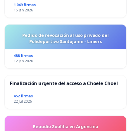
caleidoscópica. Así, aínda que non podemos recibir
1 049 firmas
15 Jan 2026
aos poetas que se ofreceron a participar sen
cobrar, os días 27, 28 e 29 de abril será realidade o
encontro poético grazas á colaboración de
Pedido de revocación al uso privado del
momento da
AVV de Canido,
Cento civico de
Polideportivo Santojanni - Liniers
Canido
, a
Fundaçom Artabria
e o
Ateneo
Ferrolán
,
A.C. FUCO BUXÁN
488 firmas
12 Jan 2026
COLECTIVO LITERARIO MORAIMA,
Asociación Sociocultural
Muíño do Vento ,
Finalización urgente del acceso a Choele Choel
RADIO FENE
452 firmas
22 Jul 2026
IVOGRAFICAS
EDICIONS EMBORA
Repudio Zoofilia en Argentina