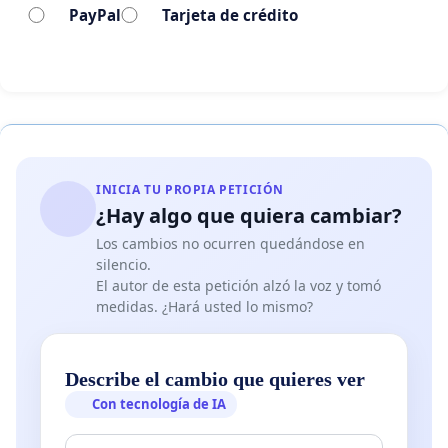
PayPal
Tarjeta de crédito
(Autor do cartaz, FER PATIÑO)
-A falta de colaboración do Concello obriga á
despedida da Semana de Poesía Salvaxe-A
Palabra Encarnada logo de 15 anos izando Ferrol
de palabras e música.
(Só un cambio radical con respecto á cultura a pé
INICIA TU PROPIA PETICIÓN
¿Hay algo que quiera cambiar?
de obra, a pé de día, e en especial con relación á
Los cambios no ocurren quedándose en
POESÍA SALVAXE, ao evento poético, por parte do
silencio.
Poder Local, sexa este de a cor que sexa, fará
El autor de esta petición alzó la voz y tomó
desta cita un acontecemento anual, sen mais
medidas. ¿Hará usted lo mismo?
quebrantos, un acontecemento consolidado,
que de feito xa é)
Describe el cambio que quieres ver
Non fai falla proclamar que a Poesía está mais
Con tecnología de IA
viva que nunca, é o antídoto mais eficaz contra o