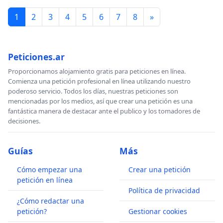
ENMA COUCEIRO
1
2
3
4
5
6
7
8
»
AL SUIN
TIAGO GOMES
ADA SALAS
Peticiones.ar
MARIA COUCEIRO
PACO PESTANA
Proporcionamos alojamiento gratis para peticiones en línea.
DAVID TRASHUMANTE
Comienza una petición profesional en línea utilizando nuestro
poderoso servicio. Todos los días, nuestras peticiones son
OLAIA PAZOS
mencionadas por los medios, así que crear una petición es una
EVA VEIGA
fantástica manera de destacar ante el publico y los tomadores de
SILVIA PENA
decisiones.
XOSÉ MARIA ALVAREZ CACCAMO
Golpes Bajos,
un espectáculo musical que correrá
Guías
Más
GERMAN
a cargo del líder de la formación viguesa
COPINI
Comando Delta.
y de los músicos de
Cómo empezar una
Crear una petición
petición en línea
OLAIA COCINHA
Política de privacidad
CHEFA ALONSO
¿Cómo redactar una
JAVIER SEMPRUN
petición?
Gestionar cookies
ALFREDO VIDAL