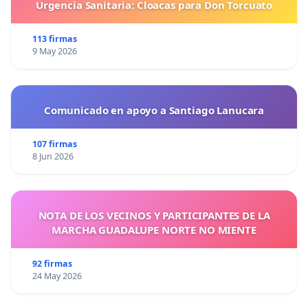
Urgencia Sanitaria: Cloacas para Don Torcuato
MARCOS LORENZO
LEIRE BILBAO
EUGENIA SANMARTIN
113 firmas
9 May 2026
ALBA GONZALEZ
ANTONIO GOMEZ
PURA SALCEDA
XIANA ARIAS
Comunicado en apoyo a Santiago Lanucara
DORES TEMBRAS
ANTONIO ORIHUELA
107 firmas
ANA CIBEIRA
8 Jun 2026
SECHU SENDE
ESTIBALIZ ESPINOSA
JUDITE CANHA FERNANDES
NOTA DE LOS VECINOS Y PARTICIPANTES DE LA
CARLOS D´ABREU
MARCHA GUADALUPE NORTE NO MIENTE
MANOLO BACALHAO
ROGER DE FLOR
92 firmas
FENANDO NAVEIRAS
24 May 2026
HELGA MENDEZ
MARCOS LORENZO