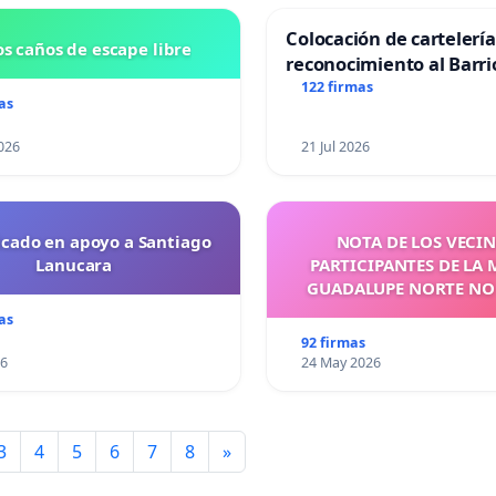
Colocación de cartelerí
s caños de escape libre
reconocimiento al Barri
Laguna de Trelew y sus 
122 firmas
as
026
21 Jul 2026
cado en apoyo a Santiago
NOTA DE LOS VECIN
Lanucara
PARTICIPANTES DE LA
GUADALUPE NORTE NO
as
92 firmas
26
24 May 2026
3
4
5
6
7
8
»