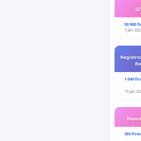
LE
50 900 f
7 Jan 202
Registro
Ro
1 049 fi
15 Jan 2
Repud
393 firm