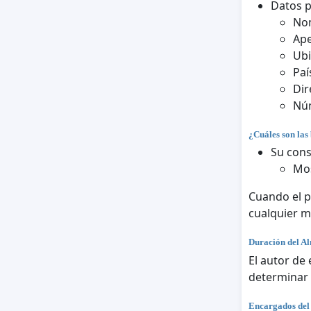
Datos 
No
Ape
Ubi
Paí
Dir
Núm
¿Cuáles son las 
Su cons
Mos
Cuando el p
cualquier 
Duración del A
El autor de
determinar 
Encargados del