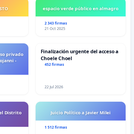
USTO
espacio verde público en almagro
2 343 firmas
21 Oct 2025
Finalización urgente del acceso a
uso privado
Choele Choel
ojanni -
452 firmas
22 Jul 2026
l Distrito
Juicio Político a Javier Milei
1 512 firmas