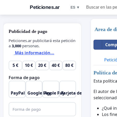
Peticiones.ar
Buscar en las pe
ES ▼
Area de d
Publicidad de pago
Peticiones.ar publicitará esta petición
Compa
a
3,000
personas.
Más información...
Petici
5 €
10 €
20 €
40 €
80 €
Política d
Forma de pago
Esta polític
El autor de
PayPal
Google Pay
Apple Pay
Tarjeta de crédito
seleccionad
¿Qué in
Forma de pago
Los fine