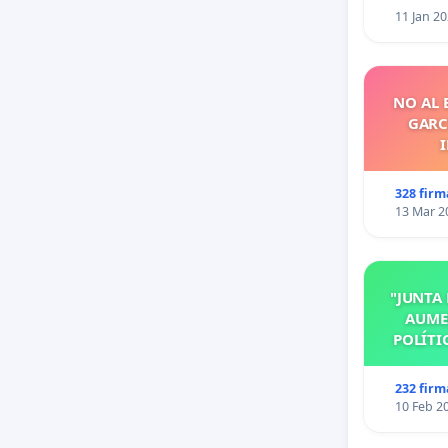
11 Jan 2
NO AL 
GARCI
328 firm
13 Mar 2
"JUNTA
AUME
POLÍTI
MODI
ORD
232 firm
V
10 Feb 2