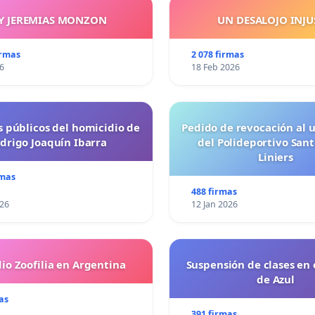
Y JEREMIAS MONZON
UN DESALOJO INJ
irmas
2 078 firmas
6
18 Feb 2026
s públicos del homicidio de
Pedido de revocación al 
drigo Joaquín Ibarra
del Polideportivo Sant
Liniers
rmas
488 firmas
026
12 Jan 2026
io Zoofilia en Argentina
Suspensión de clases en e
de Azul
as
391 firmas