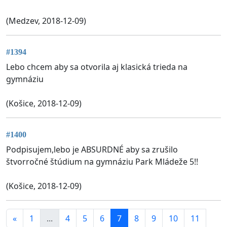
(Medzev, 2018-12-09)
#1394
Lebo chcem aby sa otvorila aj klasická trieda na
gymnáziu
(Košice, 2018-12-09)
#1400
Podpisujem,lebo je ABSURDNÉ aby sa zrušilo
štvorročné štúdium na gymnáziu Park Mládeže 5!!
(Košice, 2018-12-09)
«
1
...
4
5
6
7
8
9
10
11