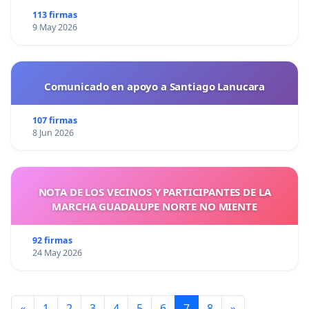
113 firmas
9 May 2026
Comunicado en apoyo a Santiago Lanucara
107 firmas
8 Jun 2026
NOTA DE LOS VECINOS Y PARTICIPANTES DE LA
MARCHA GUADALUPE NORTE NO MIENTE
92 firmas
24 May 2026
«
1
2
3
4
5
6
7
8
»