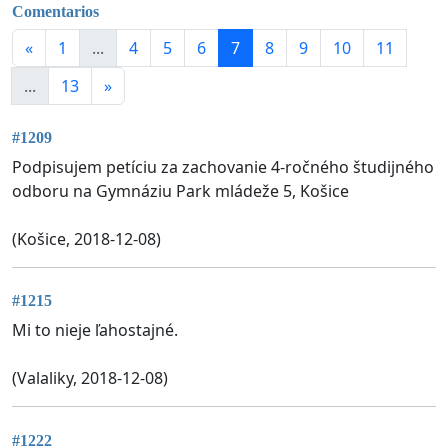
Comentarios
«
1
...
4
5
6
7
8
9
10
11
...
13
»
#1209
Podpisujem petíciu za zachovanie 4-ročného študijného
odboru na Gymnáziu Park mládeže 5, Košice
(Košice, 2018-12-08)
#1215
Mi to nieje ľahostajné.
(Valaliky, 2018-12-08)
#1222