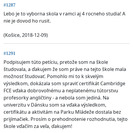
#1287
Lebo je to vyborna skola v ramci aj 4 rocneho studia! A
nie je dovod ho rusit.
(Košice, 2018-12-09)
#1291
Podpisujem túto petíciu, pretože som na škole
študovala, a ďakujem že som práve na tejto škole mala
možnosť študovať. Pomohlo mi to k skvelým
výsledkom, dokázala som spraviť certifikát Cambridge
FCE vďaka dobrovoľnému a neplatenému tútorstvu
profesorky angličtiny - a nebola som jediná. Na
univerzitu v Dánsku som sa vďaka výsledkom,
certifikátu a aktivitám na Parku Mládeže dostala bez
prijímačiek. Prosím o prehodnotenie rozhodnutia, tejto
škole vďačím za veľa, ďakujem!