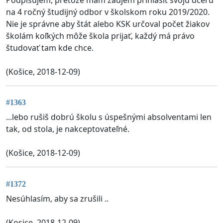
Podpisujem, pretože mám záujem prihlásiť svoju dcéru
na 4 ročný študijný odbor v školskom roku 2019/2020.
Nie je správne aby štát alebo KSK určoval počet žiakov
školám koľkých môže škola prijať, každý má právo
študovať tam kde chce.
(Košice, 2018-12-09)
#1363
...lebo rušiš dobrú školu s úspešnými absolventami len
tak, od stola, je nakceptovateľné.
(Košice, 2018-12-09)
#1372
Nesúhlasím, aby sa zrušili ..
(Kosice, 2018-12-09)