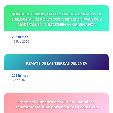
"JUNTA DE FIRMAS, EN CONTRA DE AUMENTOS DE
SUELDOS A LOS POLÍTICOS ", PETICION PARA QUE
MODIFIQUEN O ELIMINEN LA ORDENANZA
N°1102/92, EN VICTORIA, ENTRE RIOS
232 firmas
10 Feb 2026
REMATE DE LAS TIERRAS DEL INTA
201 firmas
8 Apr 2026
Frenen el aumento de SCPL en Comodoro:
rechazamos la suba para hogares y comercios