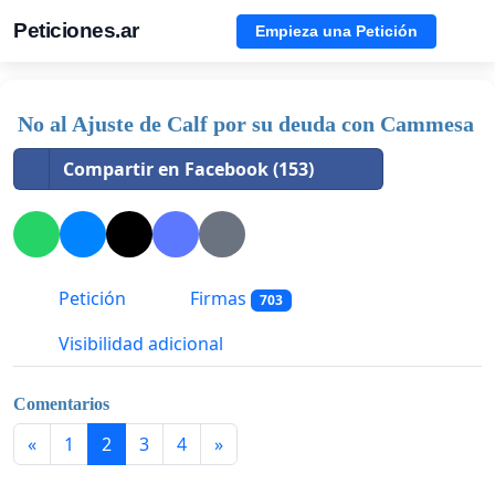
Peticiones.ar
Empieza una Petición
No al Ajuste de Calf por su deuda con Cammesa
Compartir en Facebook (153)
Petición
Firmas
703
Visibilidad adicional
Comentarios
«
1
2
3
4
»