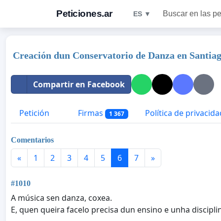
Peticiones.ar
Buscar en las pe
ES ▼
Creación dun Conservatorio de Danza en Santia
Compartir en Facebook
Petición
Firmas
Política de privacida
1 367
Comentarios
«
1
2
3
4
5
6
7
»
#1010
A música sen danza, coxea.
E, quen queira facelo precisa dun ensino e unha disciplin