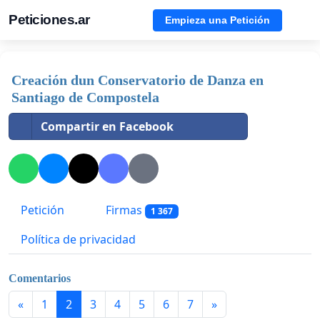
Peticiones.ar
Empieza una Petición
Creación dun Conservatorio de Danza en
Santiago de Compostela
Compartir en Facebook
Petición
Firmas
1 367
Política de privacidad
Comentarios
«
1
2
3
4
5
6
7
»