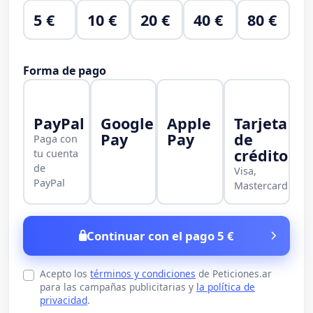
5 €
10 €
20 €
40 €
80 €
Forma de pago
PayPal
Google
Apple
Tarjeta
Pay
Pay
de
Paga con
crédito
tu cuenta
de
Visa,
PayPal
Mastercard
Continuar con el pago 5 €
Acepto los
términos y condiciones
de Peticiones.ar
para las campañas publicitarias y
la política de
privacidad
.