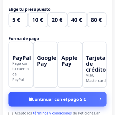
Elige tu presupuesto
5 €
10 €
20 €
40 €
80 €
Forma de pago
PayPal
Google
Apple
Tarjeta
Pay
Pay
de
Paga con
crédito
tu cuenta
de
Visa,
PayPal
Mastercard
Continuar con el pago 5 €
Acepto los
términos y condiciones
de Peticiones.ar