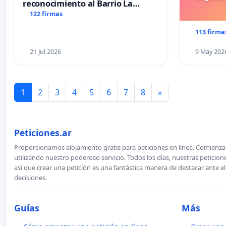
reconocimiento al Barrio La
Laguna de Trelew y sus vecinos
122 firmas
113 firma
21 Jul 2026
9 May 202
1
2
3
4
5
6
7
8
»
Peticiones.ar
Proporcionamos alojamiento gratis para peticiones en línea. Comienza 
utilizando nuestro poderoso servicio. Todos los días, nuestras petici
así que crear una petición es una fantástica manera de destacar ante e
decisiones.
Guías
Más