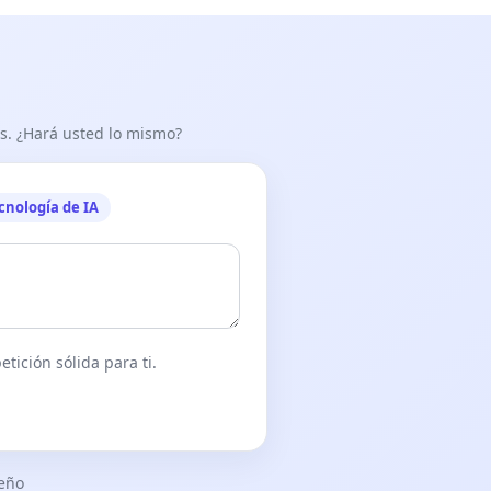
as. ¿Hará usted lo mismo?
cnología de IA
tición sólida para ti.
seño