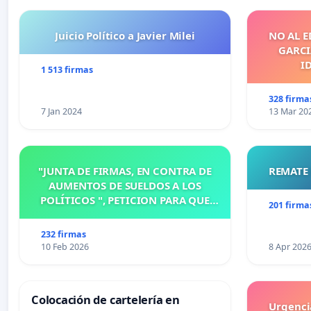
Juicio Político a Javier Milei
NO AL E
GARCIA
I
1 513 firmas
328 firma
7 Jan 2024
13 Mar 20
"JUNTA DE FIRMAS, EN CONTRA DE
REMATE 
AUMENTOS DE SUELDOS A LOS
POLÍTICOS ", PETICION PARA QUE
201 firma
MODIFIQUEN O ELIMINEN LA
ORDENANZA N°1102/92, EN
232 firmas
VICTORIA, ENTRE RIOS
10 Feb 2026
8 Apr 202
Colocación de cartelería en
Urgencia