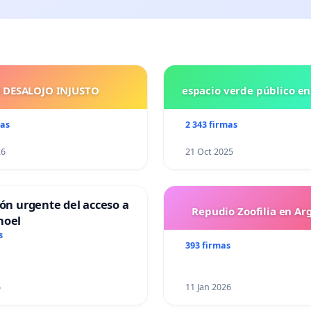
 DESALOJO INJUSTO
espacio verde público e
mas
2 343 firmas
26
21 Oct 2025
ión urgente del acceso a
Repudio Zoofilia en Ar
hoel
s
393 firmas
6
11 Jan 2026