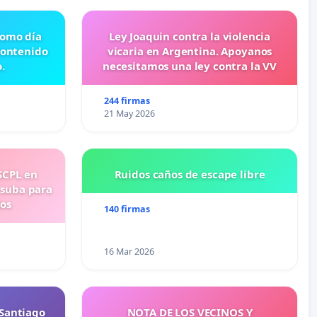
 como día
Ley Joaquin contra la violencia
contenido
vicaria en Argentina. Apoyanos
.
necesitamos una ley contra la VV
244 firmas
21 May 2026
SCPL en
Ruidos caños de escape libre
 suba para
ios
140 firmas
16 Mar 2026
Santiago
NOTA DE LOS VECINOS Y