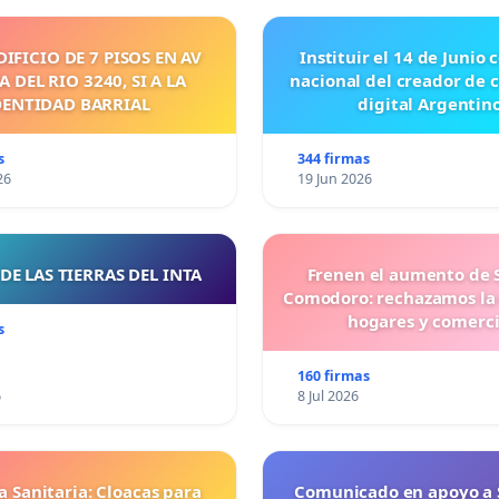
DIFICIO DE 7 PISOS EN AV
Instituir el 14 de Junio
 DEL RIO 3240, SI A LA
nacional del creador de 
DENTIDAD BARRIAL
digital Argentino
s
344 firmas
26
19 Jun 2026
DE LAS TIERRAS DEL INTA
Frenen el aumento de 
Comodoro: rechazamos la
hogares y comerc
s
160 firmas
6
8 Jul 2026
 Sanitaria: Cloacas para
Comunicado en apoyo a 