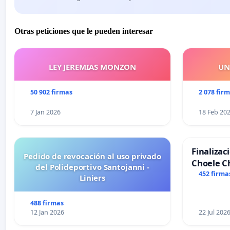
Otras peticiones que le pueden interesar
LEY JEREMIAS MONZON
UN
50 902 firmas
2 078 fir
7 Jan 2026
18 Feb 20
Finalizac
Pedido de revocación al uso privado
Choele C
del Polideportivo Santojanni -
452 firma
Liniers
488 firmas
12 Jan 2026
22 Jul 202